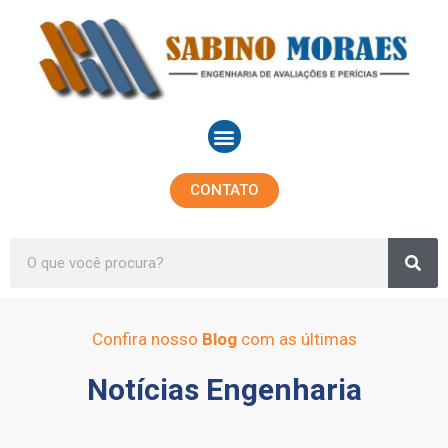
Ir
para
o
conteúdo
Menu
CONTATO
Sea
Search
Confira nosso
Blog
com as últimas
Notícias Engenharia