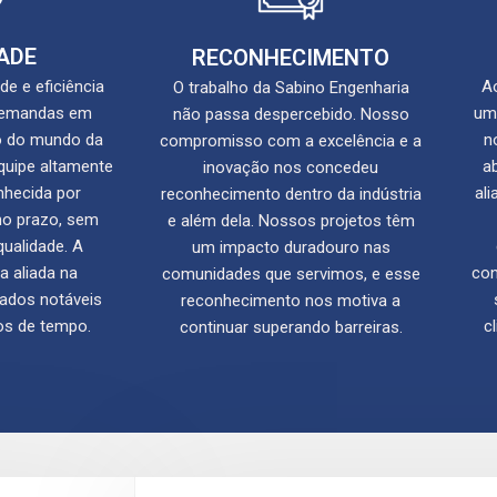
ADE
RECONHECIMENTO
e e eficiência
Ao
O trabalho da Sabino Engenharia
 demandas em
uma
não passa despercebido. Nosso
o do mundo da
n
compromisso com a excelência e a
quipe altamente
a
inovação nos concedeu
nhecida por
ali
reconhecimento dentro da indústria
no prazo, sem
e além dela. Nossos projetos têm
ualidade. A
um impacto duradouro nas
a aliada na
con
comunidades que servimos, e esse
tados notáveis
reconhecimento nos motiva a
os de tempo.
c
continuar superando barreiras.