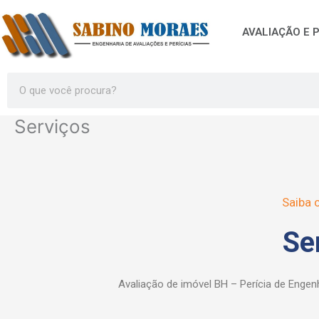
Ir
para
AVALIAÇÃO E P
o
conteúdo
Search
Serviços
Saiba
Se
Avaliação de imóvel BH – Perícia de Enge