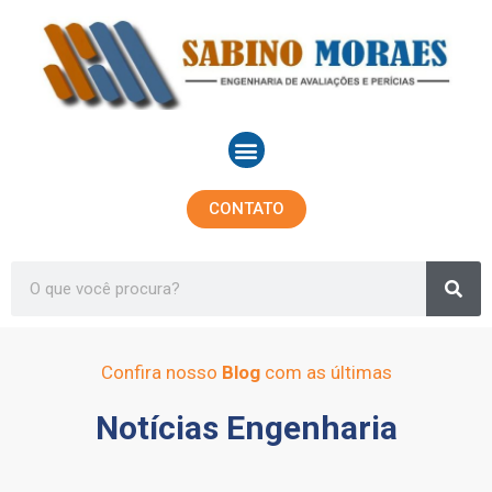
Ir
para
o
conteúdo
Menu
CONTATO
Sea
Search
Confira nosso
Blog
com as últimas
Notícias Engenharia