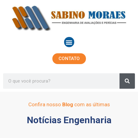
Ir
para
o
conteúdo
Menu
CONTATO
Sea
Search
Confira nosso
Blog
com as últimas
Notícias Engenharia