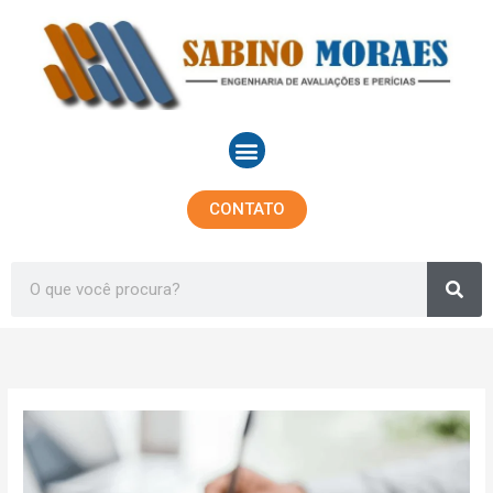
Ir
para
o
conteúdo
Menu
CONTATO
Sea
Search