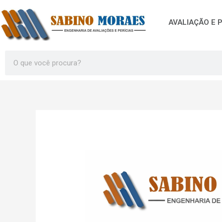
Ir
para
AVALIAÇÃO E P
o
conteúdo
Search