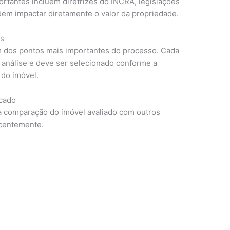
ortantes incluem diretrizes do INCRA, legislações
em impactar diretamente o valor da propriedade.
is
m dos pontos mais importantes do processo. Cada
 análise e deve ser selecionado conforme a
 do imóvel.
cado
na comparação do imóvel avaliado com outros
centemente.