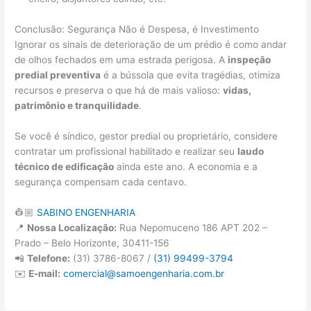
Conclusão: Segurança Não é Despesa, é Investimento
Ignorar os sinais de deterioração de um prédio é como andar
de olhos fechados em uma estrada perigosa. A
inspeção
predial preventiva
é a bússola que evita tragédias, otimiza
recursos e preserva o que há de mais valioso:
vidas,
patrimônio e tranquilidade
.
Se você é síndico, gestor predial ou proprietário, considere
contratar um profissional habilitado e realizar seu
laudo
técnico de edificação
ainda este ano. A economia e a
segurança compensam cada centavo.
👷🏼
SABINO ENGENHARIA
📍
Nossa Localização:
Rua Nepomuceno 186 APT 202 –
Prado – Belo Horizonte, 30411-156
📲
Telefone:
(31) 3786-8067 /
(31) 99499-3794
✉️
E-mail:
comercial@samoengenharia.com.br