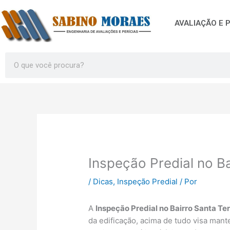
Ir
para
AVALIAÇÃO E P
o
conteúdo
Search
Inspeção Predial no B
/
Dicas
,
Inspeção Predial
/ Por
A
Inspeção Predial no Bairro Santa Te
da edificação, acima de tudo visa mant