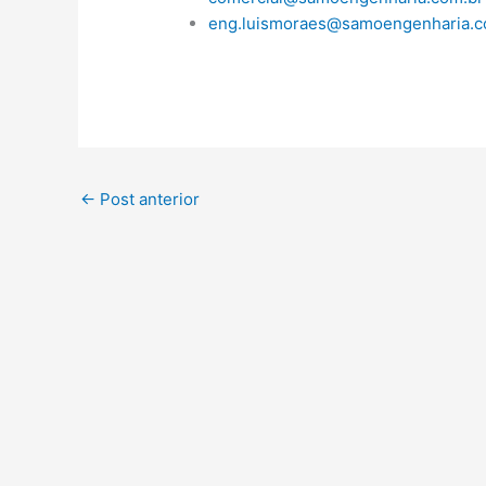
eng.luismoraes@samoengenharia.c
←
Post anterior