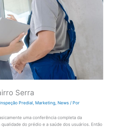
irro Serra
Inspeção Predial
,
Marketing
,
News
/ Por
asicamente uma conferência completa da
a qualidade do prédio e a saúde dos usuários. Então