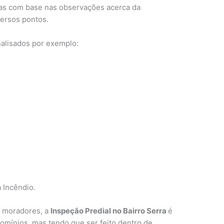
itas com base nas observações acerca da
versos pontos.
nalisados por exemplo:
 Incêndio.
s moradores, a
Inspeção Predial no Bairro Serra
é
mínios, mas tendo que ser feito dentro de