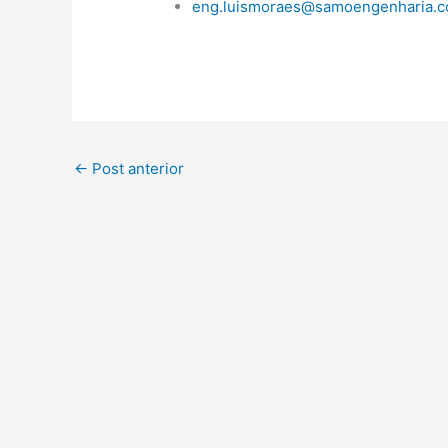
eng.luismoraes@samoengenharia.c
←
Post anterior