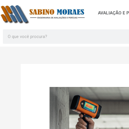
Ir
para
AVALIAÇÃO E P
o
conteúdo
Search