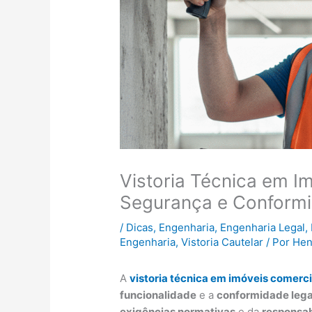
Vistoria Técnica em I
Segurança e Conform
/
Dicas
,
Engenharia
,
Engenharia Legal
,
Engenharia
,
Vistoria Cautelar
/ Por
Hen
A
vistoria técnica em imóveis comerci
funcionalidade
e a
conformidade lega
exigências normativas
e da
responsab