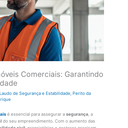
móveis Comerciais: Garantindo
idade
Laudo de Segurança e Estabilidade
,
Perito da
rique
ais
é essencial para assegurar a
segurança
, a
l
do seu empreendimento. Com o aumento das
ilidade civil
, proprietários e gestores precisam