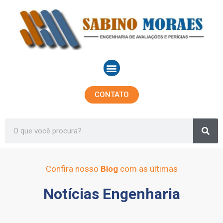
Ir
para
o
conteúdo
Menu
CONTATO
Sea
Search
Confira nosso
Blog
com as últimas
Notícias Engenharia