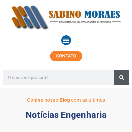
Ir
para
o
conteúdo
Menu
CONTATO
Sea
Search
Confira nosso
Blog
com as últimas
Notícias Engenharia