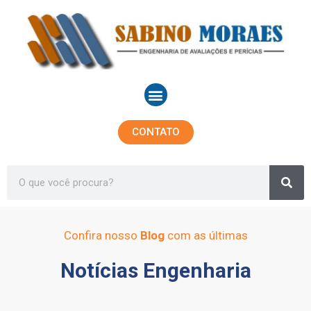
Ir
para
o
conteúdo
Menu
CONTATO
Sea
Search
Confira nosso
Blog
com as últimas
Notícias Engenharia