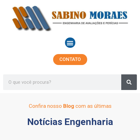
Ir
para
o
conteúdo
Menu
CONTATO
Sea
Search
Confira nosso
Blog
com as últimas
Notícias Engenharia