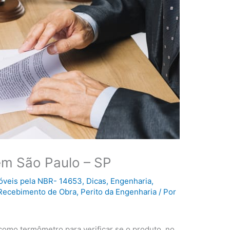
em São Paulo – SP
móveis pela NBR- 14653
,
Dicas
,
Engenharia
,
 Recebimento de Obra
,
Perito da Engenharia
/ Por
omo termômetro para verificar se o produto, no