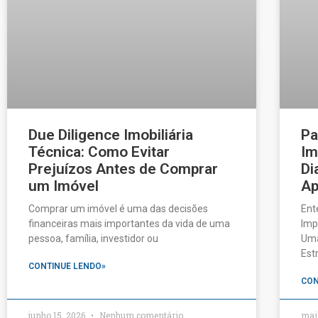
Due Diligence Imobiliária
Pa
Técnica: Como Evitar
Im
Prejuízos Antes de Comprar
Di
um Imóvel
Ap
Comprar um imóvel é uma das decisões
Ent
financeiras mais importantes da vida de uma
Imp
pessoa, família, investidor ou
Uma
Est
CONTINUE LENDO»
CON
junho 15, 2026
Nenhum comentário
mai