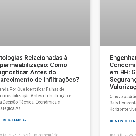
tologias Relacionadas à
Engenhar
permeabilização: Como
Condomín
agnosticar Antes do
em BH: G
arecimento de Infiltrações?
Seguranç
Valorizaç
enda Por Que Identificar Falhas de
ermeabilização Antes da Infiltração é
O novo padrã
 Decisão Técnica, Econômica e
Belo Horizonte
ratégica As
Horizonte vi
TINUE LENDO»
CONTINUE LEN
o 18, 2026
Nenhum comentário
maio 11, 2026