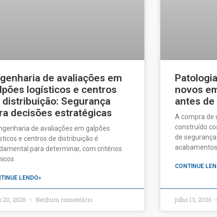
genharia de avaliações em
Patologi
lpões logísticos e centros
novos em 
 distribuição: Segurança
antes de
ra decisões estratégicas
A compra de
construído c
ngenharia de avaliações em galpões
de segurança:
ísticos e centros de distribuição é
acabamentos a
damental para determinar, com critérios
nicos
CONTINUE LEN
TINUE LENDO»
o 20, 2026
Nenhum comentário
julho 13, 2026