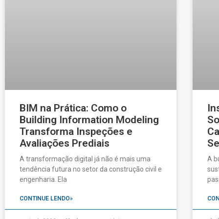
BIM na Prática: Como o
In
Building Information Modeling
So
Transforma Inspeções e
Ca
Avaliações Prediais
Se
A transformação digital já não é mais uma
A b
tendência futura no setor da construção civil e
sus
engenharia. Ela
pas
CONTINUE LENDO»
CON