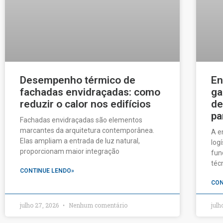
Desempenho térmico de
En
fachadas envidraçadas: como
ga
reduzir o calor nos edifícios
de
pa
Fachadas envidraçadas são elementos
marcantes da arquitetura contemporânea.
A e
Elas ampliam a entrada de luz natural,
log
proporcionam maior integração
fun
téc
CONTINUE LENDO»
CON
julho 27, 2026
Nenhum comentário
julh