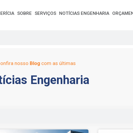
ERÍCIA
SOBRE
SERVIÇOS
NOTÍCIAS ENGENHARIA
ORÇAME
onfira nosso
Blog
com as últimas
ícias Engenharia
e
Page
Page
Page
Page
Page
Page
Page
Page
Page
Page
Page
Page
Page
Page
Page
Page
Pag