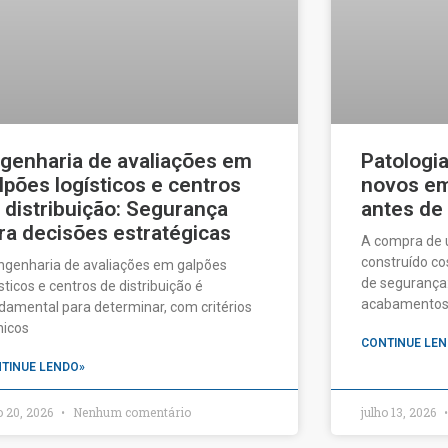
genharia de avaliações em
Patologi
lpões logísticos e centros
novos em 
 distribuição: Segurança
antes de
ra decisões estratégicas
A compra de
construído c
ngenharia de avaliações em galpões
de segurança:
ísticos e centros de distribuição é
acabamentos a
damental para determinar, com critérios
nicos
CONTINUE LEN
TINUE LENDO»
o 20, 2026
Nenhum comentário
julho 13, 2026