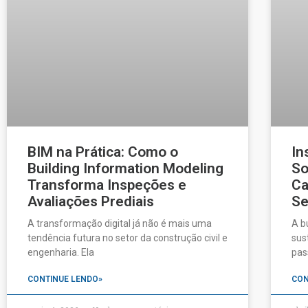
BIM na Prática: Como o
In
Building Information Modeling
So
Transforma Inspeções e
Ca
Avaliações Prediais
Se
A transformação digital já não é mais uma
A b
tendência futura no setor da construção civil e
sus
engenharia. Ela
pas
CONTINUE LENDO»
CON