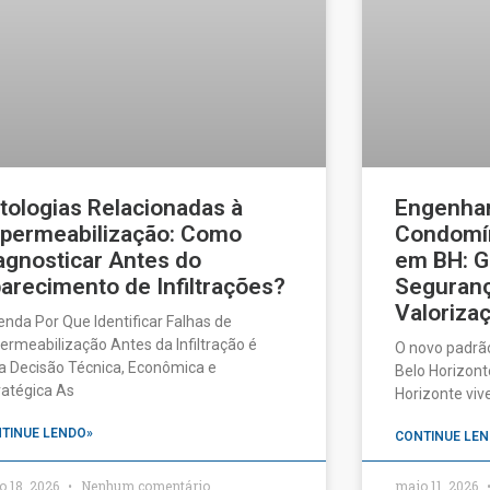
tologias Relacionadas à
Engenhar
permeabilização: Como
Condomín
agnosticar Antes do
em BH: G
arecimento de Infiltrações?
Seguranç
Valorizaç
enda Por Que Identificar Falhas de
ermeabilização Antes da Infiltração é
O novo padrã
 Decisão Técnica, Econômica e
Belo Horizonte
ratégica As
Horizonte vi
TINUE LENDO»
CONTINUE LEN
o 18, 2026
Nenhum comentário
maio 11, 2026