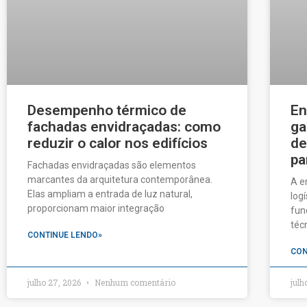
Desempenho térmico de
En
fachadas envidraçadas: como
ga
reduzir o calor nos edifícios
de
pa
Fachadas envidraçadas são elementos
marcantes da arquitetura contemporânea.
A e
Elas ampliam a entrada de luz natural,
log
proporcionam maior integração
fun
téc
CONTINUE LENDO»
CON
julho 27, 2026
Nenhum comentário
julh