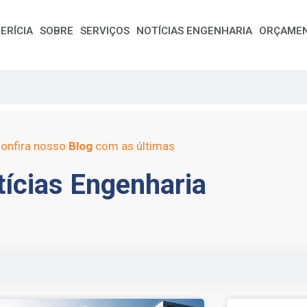
ERÍCIA
SOBRE
SERVIÇOS
NOTÍCIAS ENGENHARIA
ORÇAME
onfira nosso
Blog
com as últimas
ícias Engenharia
e
Page
Page
Page
Page
Page
Page
Page
Page
Page
Page
Page
Page
Page
Page
Page
Page
Pag