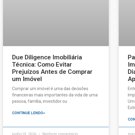
Due Diligence Imobiliária
Pa
Técnica: Como Evitar
Im
Prejuízos Antes de Comprar
Di
um Imóvel
Ap
Comprar um imóvel é uma das decisões
Ent
financeiras mais importantes da vida de uma
Imp
pessoa, família, investidor ou
Uma
Est
CONTINUE LENDO»
CON
junho 15, 2026
Nenhum comentário
mai