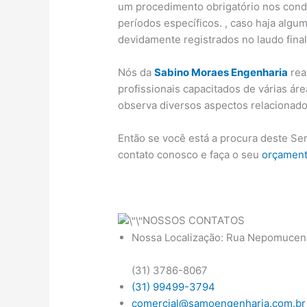
um procedimento obrigatório nos condo
períodos específicos. , caso haja algu
devidamente registrados no laudo fina
Nós da
Sabino Moraes Engenharia
rea
profissionais capacitados de várias ár
observa diversos aspectos relacionado
Então se você está a procura deste Se
contato conosco e faça o seu
orçamen
NOSSOS CONTATOS
Nossa Localização: Rua Nepomuceno
(31) 3786-8067
(31) 99499-3794
comercial@samoengenharia.com.br