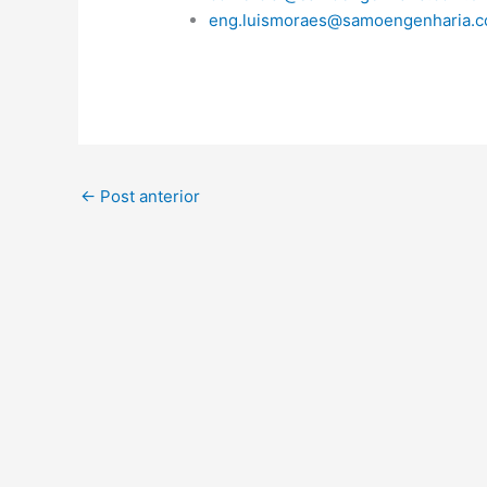
eng.luismoraes@samoengenharia.c
←
Post anterior