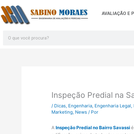
Ir
para
AVALIAÇÃO E P
o
conteúdo
Search
Inspeção Predial na S
/
Dicas
,
Engenharia
,
Engenharia Legal
,
Marketing
,
News
/ Por
A
Inspeção Predial no Bairro Savassi
é