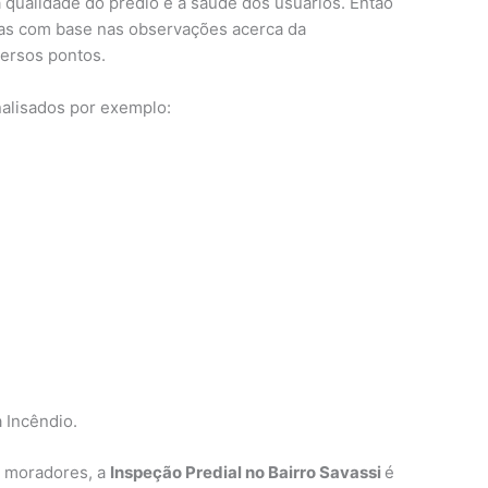
a qualidade do prédio e a saúde dos usuários. Então
itas com base nas observações acerca da
versos pontos.
nalisados por exemplo:
 Incêndio.
s moradores, a
Inspeção Predial no Bairro Savassi
é