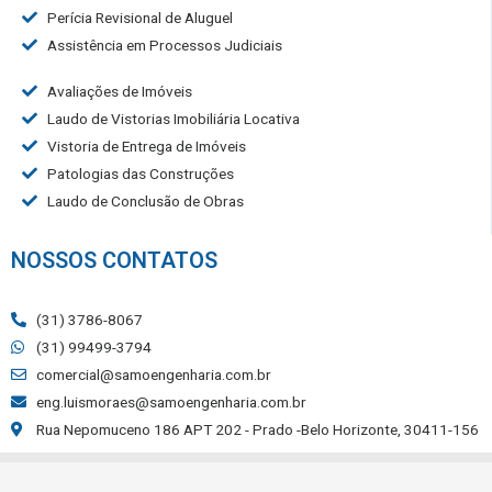
Perícia Revisional de Aluguel
Assistência em Processos Judiciais
Avaliações de Imóveis
Laudo de Vistorias Imobiliária Locativa
Vistoria de Entrega de Imóveis
Patologias das Construções
Laudo de Conclusão de Obras
NOSSOS CONTATOS
(31) 3786-8067
(31) 99499-3794
comercial@samoengenharia.com.br
eng.luismoraes@samoengenharia.com.br
Rua Nepomuceno 186 APT 202 - Prado -Belo Horizonte, 30411-156
Site Otimizado por: 🚀
Agência Digital HGX
Criação de Sites BH