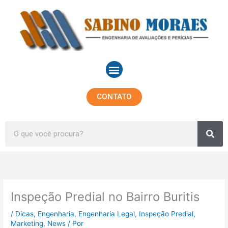
Ir
para
o
conteúdo
Menu
CONTATO
Sea
Search
Inspeção Predial no Bairro Buritis
/
Dicas
,
Engenharia
,
Engenharia Legal
,
Inspeção Predial
,
Marketing
,
News
/ Por