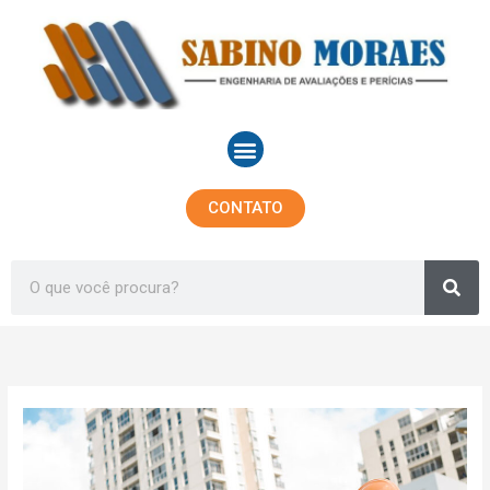
Ir
para
o
conteúdo
Menu
CONTATO
Sea
Search