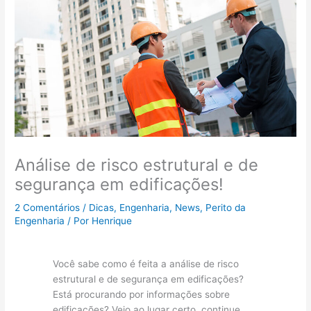
Análise de risco estrutural e de
segurança em edificações!
2 Comentários
/
Dicas
,
Engenharia
,
News
,
Perito da
Engenharia
/ Por
Henrique
Você sabe como é feita a análise de risco
estrutural e de segurança em edificações?
Está procurando por informações sobre
edificações? Veio ao lugar certo, continue