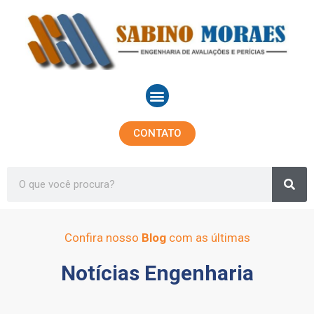
Ir
para
o
conteúdo
Menu
CONTATO
Sea
Search
Confira nosso
Blog
com as últimas
Notícias Engenharia