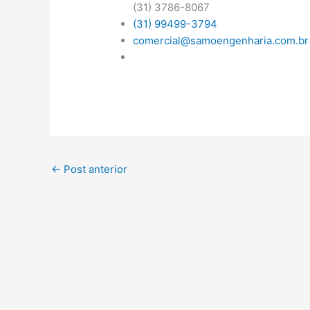
(31) 3786-8067
(31) 99499-3794
comercial@samoengenharia.com.br
←
Post anterior