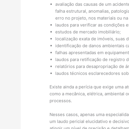
avaliação das causas de um acident
falha estrutural, anomalias, patolog
erro no projeto, nos materiais ou n
laudos para verificar as condições e
estudos de mercado imobiliário;
localização exata de imóveis, suas d
identificação de danos ambientais c
falhas apresentadas em equipamento
laudos para retificação de registro 
relatórios para desapropriação de á
laudos técnicos esclarecedores sobr
Existe ainda a perícia que exige uma a
como a mecânica, elétrica, ambiental 
processos.
Nesses casos, apenas uma especialidade
um laudo pericial elucidativo e decisi
atingir um nível de precisão e detalha