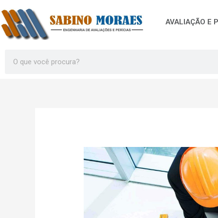
Ir
para
AVALIAÇÃO E P
o
conteúdo
Search