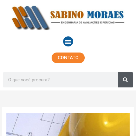
Ir
para
o
conteúdo
Menu
CONTATO
Sea
Search