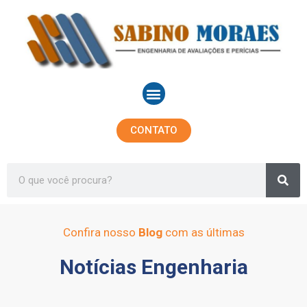
Ir
para
o
conteúdo
Menu
CONTATO
Sea
Search
Confira nosso
Blog
com as últimas
Notícias Engenharia