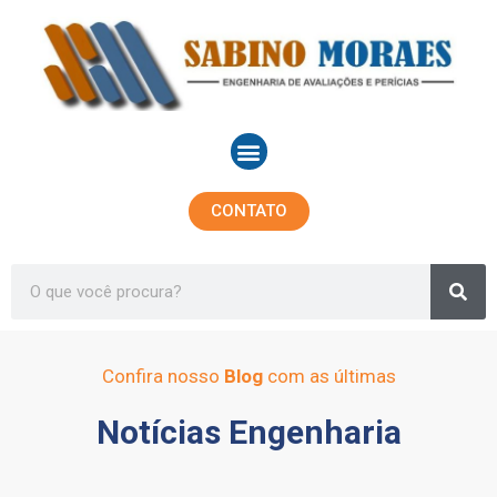
Ir
para
o
conteúdo
Menu
CONTATO
Sea
Search
Confira nosso
Blog
com as últimas
Notícias Engenharia