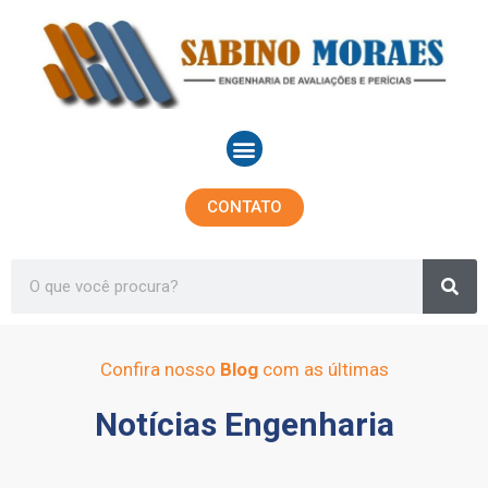
Ir
para
o
conteúdo
Menu
CONTATO
Sea
Search
Confira nosso
Blog
com as últimas
Notícias Engenharia