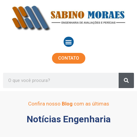
Ir
para
o
conteúdo
Menu
CONTATO
Sea
Search
Confira nosso
Blog
com as últimas
Notícias Engenharia