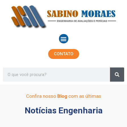
Ir
para
o
conteúdo
Menu
CONTATO
Sea
Search
Confira nosso
Blog
com as últimas
Notícias Engenharia