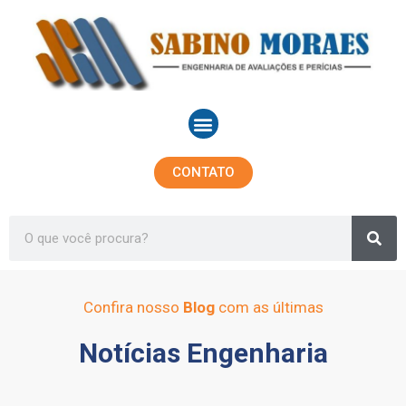
Ir
para
o
conteúdo
Menu
CONTATO
Sea
Search
Confira nosso
Blog
com as últimas
Notícias Engenharia