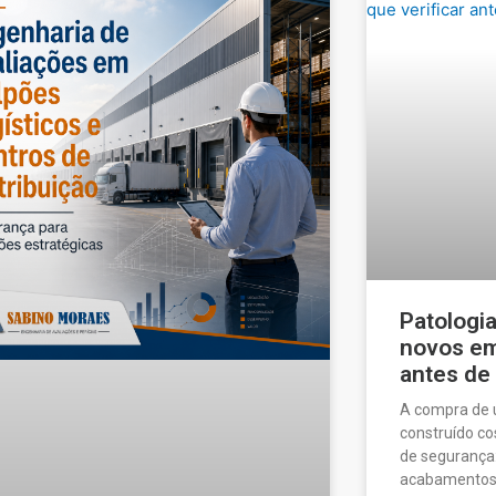
Patologi
novos em 
antes de
A compra de
construído c
de segurança:
acabamentos a