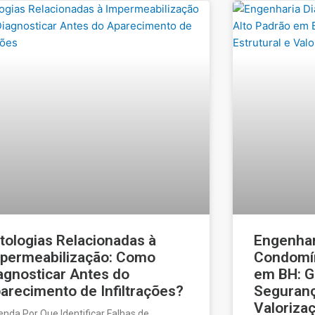
tologias Relacionadas à
Engenhar
permeabilização: Como
Condomín
agnosticar Antes do
em BH: G
arecimento de Infiltrações?
Seguranç
Valorizaç
enda Por Que Identificar Falhas de