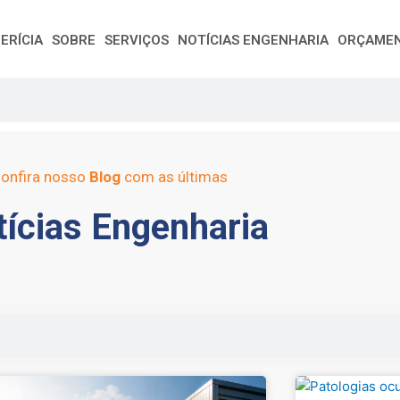
ERÍCIA
SOBRE
SERVIÇOS
NOTÍCIAS ENGENHARIA
ORÇAME
onfira nosso
Blog
com as últimas
ícias Engenharia
e
Page
Page
Page
Page
Page
Page
Page
Page
Page
Page
Page
Page
Page
Page
Page
Page
Pag