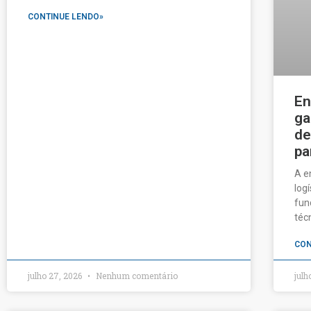
CONTINUE LENDO»
En
ga
de
pa
A e
log
fun
téc
CON
julho 27, 2026
Nenhum comentário
julh