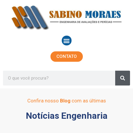
Ir
para
o
conteúdo
Menu
CONTATO
Sea
Search
Confira nosso
Blog
com as últimas
Notícias Engenharia