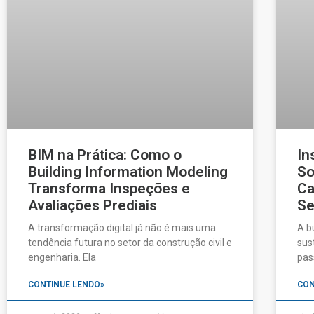
BIM na Prática: Como o
In
Building Information Modeling
So
Transforma Inspeções e
Ca
Avaliações Prediais
Se
A transformação digital já não é mais uma
A b
tendência futura no setor da construção civil e
sus
engenharia. Ela
pas
CONTINUE LENDO»
CON