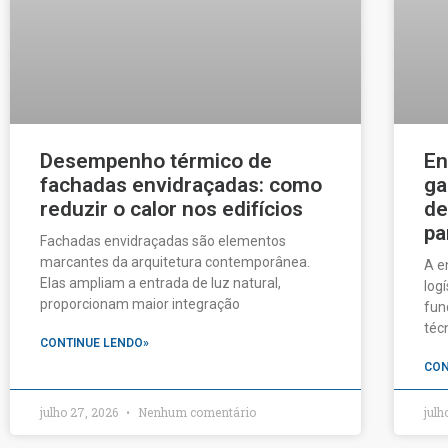
Desempenho térmico de
En
fachadas envidraçadas: como
ga
reduzir o calor nos edifícios
de
pa
Fachadas envidraçadas são elementos
marcantes da arquitetura contemporânea.
A e
Elas ampliam a entrada de luz natural,
log
proporcionam maior integração
fun
téc
CONTINUE LENDO»
CON
julho 27, 2026
Nenhum comentário
julh