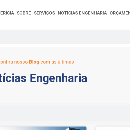
ERÍCIA
SOBRE
SERVIÇOS
NOTÍCIAS ENGENHARIA
ORÇAME
onfira nosso
Blog
com as últimas
ícias Engenharia
e
Page
Page
Page
Page
Page
Page
Page
Page
Page
Page
Page
Page
Page
Page
Page
Page
Pag