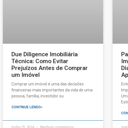
Due Diligence Imobiliária
Pa
Técnica: Como Evitar
Im
Prejuízos Antes de Comprar
Di
um Imóvel
Ap
Comprar um imóvel é uma das decisões
Ent
financeiras mais importantes da vida de uma
Imp
pessoa, família, investidor ou
Uma
Est
CONTINUE LENDO»
CON
junho 15, 2026
Nenhum comentário
mai