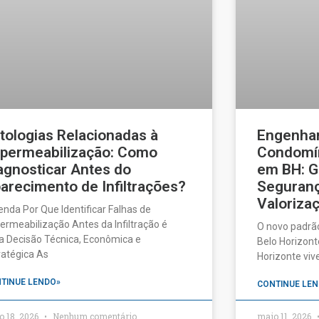
tologias Relacionadas à
Engenhar
permeabilização: Como
Condomín
agnosticar Antes do
em BH: G
arecimento de Infiltrações?
Seguranç
Valorizaç
enda Por Que Identificar Falhas de
ermeabilização Antes da Infiltração é
O novo padrã
 Decisão Técnica, Econômica e
Belo Horizonte
ratégica As
Horizonte vi
TINUE LENDO»
CONTINUE LEN
o 18, 2026
Nenhum comentário
maio 11, 2026