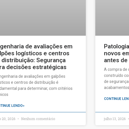
genharia de avaliações em
Patologi
lpões logísticos e centros
novos em 
 distribuição: Segurança
antes de
ra decisões estratégicas
A compra de
construído c
ngenharia de avaliações em galpões
de segurança:
ísticos e centros de distribuição é
acabamentos a
damental para determinar, com critérios
nicos
CONTINUE LEN
TINUE LENDO»
o 20, 2026
Nenhum comentário
julho 13, 2026