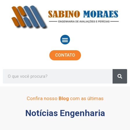
Ir
para
o
conteúdo
Menu
CONTATO
Sea
Search
Confira nosso
Blog
com as últimas
Notícias Engenharia