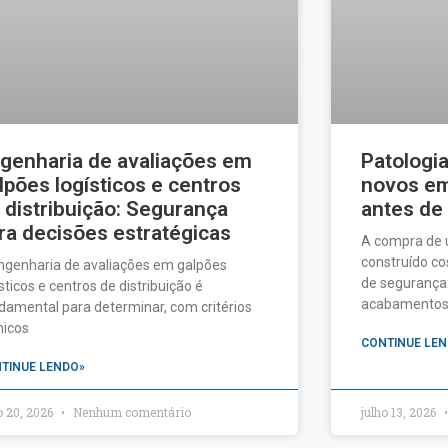
genharia de avaliações em
Patologi
lpões logísticos e centros
novos em 
 distribuição: Segurança
antes de
ra decisões estratégicas
A compra de
construído c
ngenharia de avaliações em galpões
de segurança:
ísticos e centros de distribuição é
acabamentos a
damental para determinar, com critérios
nicos
CONTINUE LEN
TINUE LENDO»
o 20, 2026
Nenhum comentário
julho 13, 2026