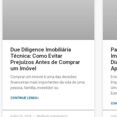
Due Diligence Imobiliária
Pa
Técnica: Como Evitar
Im
Prejuízos Antes de Comprar
Di
um Imóvel
Ap
Comprar um imóvel é uma das decisões
Ent
financeiras mais importantes da vida de uma
Imp
pessoa, família, investidor ou
Uma
Est
CONTINUE LENDO»
CON
junho 15, 2026
Nenhum comentário
mai