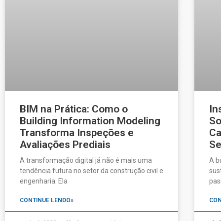
BIM na Prática: Como o
In
Building Information Modeling
So
Transforma Inspeções e
Ca
Avaliações Prediais
Se
A transformação digital já não é mais uma
A b
tendência futura no setor da construção civil e
sus
engenharia. Ela
pas
CONTINUE LENDO»
CON