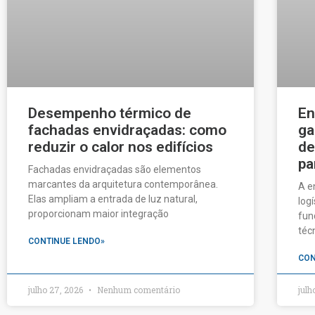
Desempenho térmico de
En
fachadas envidraçadas: como
ga
reduzir o calor nos edifícios
de
pa
Fachadas envidraçadas são elementos
marcantes da arquitetura contemporânea.
A e
Elas ampliam a entrada de luz natural,
log
proporcionam maior integração
fun
téc
CONTINUE LENDO»
CON
julho 27, 2026
Nenhum comentário
julh