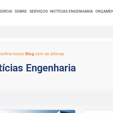
ERÍCIA
SOBRE
SERVIÇOS
NOTÍCIAS ENGENHARIA
ORÇAME
onfira nosso
Blog
com as últimas
ícias Engenharia
e
Page
Page
Page
Page
Page
Page
Page
Page
Page
Page
Page
Page
Page
Page
Page
Page
Pag