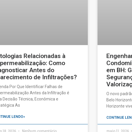
tologias Relacionadas à
Engenhar
permeabilização: Como
Condomín
agnosticar Antes do
em BH: G
arecimento de Infiltrações?
Seguranç
Valorizaç
enda Por Que Identificar Falhas de
ermeabilização Antes da Infiltração é
O novo padrã
 Decisão Técnica, Econômica e
Belo Horizonte
ratégica As
Horizonte vi
TINUE LENDO»
CONTINUE LEN
o 18, 2026
Nenhum comentário
maio 11, 2026