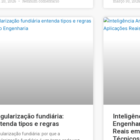
l 20, 2026
Nenhum comentário
março 30, 202
gularização fundiária:
Inteligênc
tenda tipos e regras
Engenhari
Reais em
ularização fundiária: por que a
Técnicos