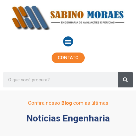
Ir
para
o
conteúdo
Menu
CONTATO
Sea
Search
Confira nosso
Blog
com as últimas
Notícias Engenharia