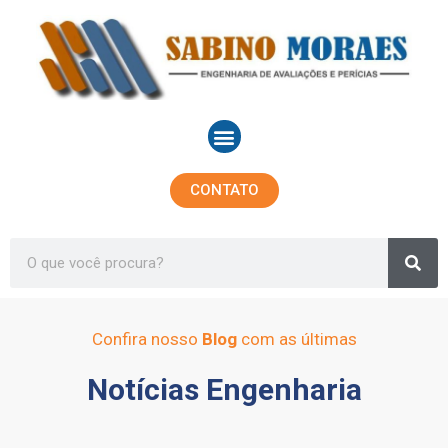
Ir
para
o
conteúdo
Menu
CONTATO
Sea
Search
Confira nosso
Blog
com as últimas
Notícias Engenharia