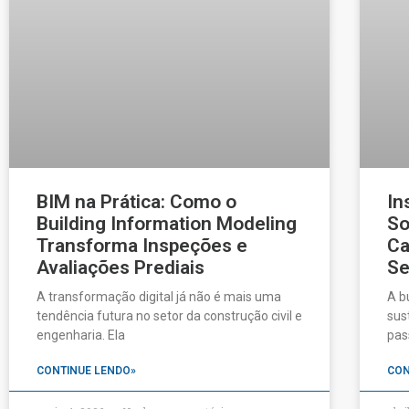
BIM na Prática: Como o
In
Building Information Modeling
So
Transforma Inspeções e
Ca
Avaliações Prediais
Se
A transformação digital já não é mais uma
A b
tendência futura no setor da construção civil e
sus
engenharia. Ela
pas
CONTINUE LENDO»
CON