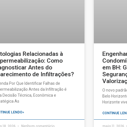
tologias Relacionadas à
Engenhar
permeabilização: Como
Condomín
agnosticar Antes do
em BH: G
arecimento de Infiltrações?
Seguranç
Valorizaç
enda Por Que Identificar Falhas de
ermeabilização Antes da Infiltração é
O novo padrã
 Decisão Técnica, Econômica e
Belo Horizonte
ratégica As
Horizonte vi
TINUE LENDO»
CONTINUE LEN
o 18, 2026
Nenhum comentário
maio 11, 2026