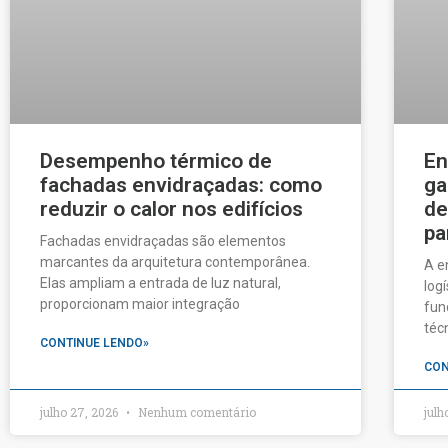
Desempenho térmico de
En
fachadas envidraçadas: como
ga
reduzir o calor nos edifícios
de
pa
Fachadas envidraçadas são elementos
marcantes da arquitetura contemporânea.
A e
Elas ampliam a entrada de luz natural,
log
proporcionam maior integração
fun
téc
CONTINUE LENDO»
CON
julho 27, 2026
Nenhum comentário
julh