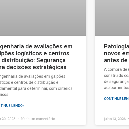
genharia de avaliações em
Patologi
lpões logísticos e centros
novos em 
 distribuição: Segurança
antes de
ra decisões estratégicas
A compra de
construído c
ngenharia de avaliações em galpões
de segurança:
ísticos e centros de distribuição é
acabamentos a
damental para determinar, com critérios
nicos
CONTINUE LEN
TINUE LENDO»
o 20, 2026
Nenhum comentário
julho 13, 2026