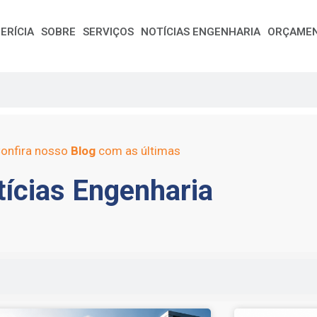
ERÍCIA
SOBRE
SERVIÇOS
NOTÍCIAS ENGENHARIA
ORÇAME
onfira nosso
Blog
com as últimas
ícias Engenharia
e
Page
Page
Page
Page
Page
Page
Page
Page
Page
Page
Page
Page
Page
Page
Page
Page
Pag