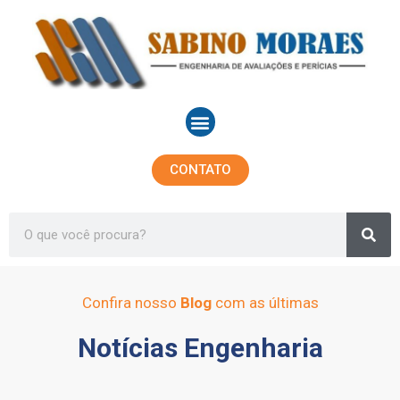
Ir
para
o
conteúdo
Menu
CONTATO
Sea
Search
Confira nosso
Blog
com as últimas
Notícias Engenharia