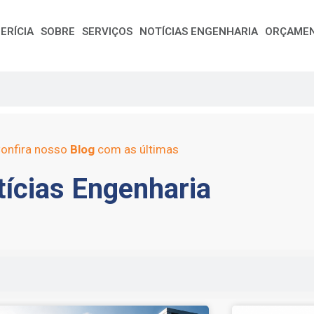
ERÍCIA
SOBRE
SERVIÇOS
NOTÍCIAS ENGENHARIA
ORÇAME
onfira nosso
Blog
com as últimas
ícias Engenharia
e
Page
Page
Page
Page
Page
Page
Page
Page
Page
Page
Page
Page
Page
Page
Page
Page
Pag