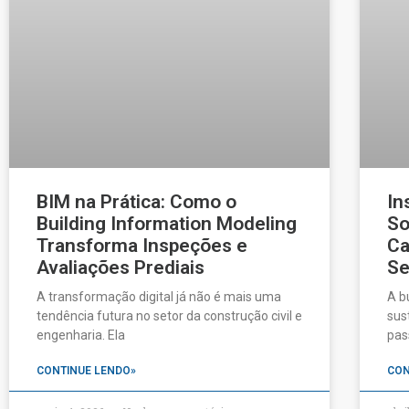
BIM na Prática: Como o
In
Building Information Modeling
So
Transforma Inspeções e
Ca
Avaliações Prediais
Se
A transformação digital já não é mais uma
A b
tendência futura no setor da construção civil e
sus
engenharia. Ela
pas
CONTINUE LENDO»
CON