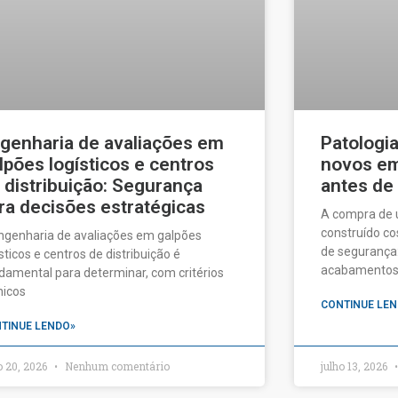
genharia de avaliações em
Patologi
lpões logísticos e centros
novos em 
 distribuição: Segurança
antes de
ra decisões estratégicas
A compra de
construído c
ngenharia de avaliações em galpões
de segurança:
ísticos e centros de distribuição é
acabamentos a
damental para determinar, com critérios
nicos
CONTINUE LEN
TINUE LENDO»
o 20, 2026
Nenhum comentário
julho 13, 2026