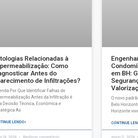
tologias Relacionadas à
Engenhar
permeabilização: Como
Condomín
agnosticar Antes do
em BH: G
arecimento de Infiltrações?
Seguranç
Valorizaç
enda Por Que Identificar Falhas de
ermeabilização Antes da Infiltração é
O novo padrã
 Decisão Técnica, Econômica e
Belo Horizonte
ratégica As
Horizonte vi
TINUE LENDO»
CONTINUE LEN
o 18, 2026
Nenhum comentário
maio 11, 2026