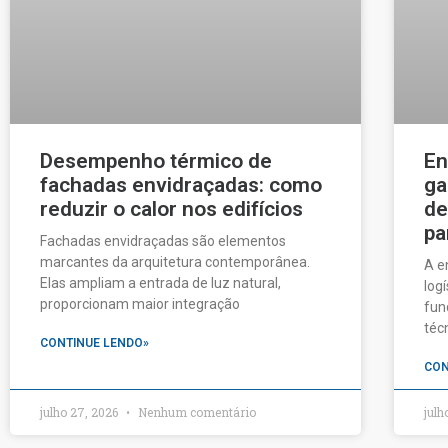
Desempenho térmico de
En
fachadas envidraçadas: como
ga
reduzir o calor nos edifícios
de
pa
Fachadas envidraçadas são elementos
marcantes da arquitetura contemporânea.
A e
Elas ampliam a entrada de luz natural,
log
proporcionam maior integração
fun
téc
CONTINUE LENDO»
CON
julho 27, 2026
Nenhum comentário
julh