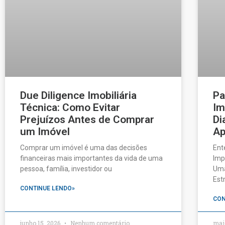
Due Diligence Imobiliária
Pa
Técnica: Como Evitar
Im
Prejuízos Antes de Comprar
Di
um Imóvel
Ap
Comprar um imóvel é uma das decisões
Ent
financeiras mais importantes da vida de uma
Imp
pessoa, família, investidor ou
Uma
Est
CONTINUE LENDO»
CON
junho 15, 2026
Nenhum comentário
mai