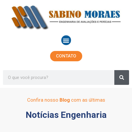
Ir
para
o
conteúdo
Menu
CONTATO
Sea
Search
Confira nosso
Blog
com as últimas
Notícias Engenharia