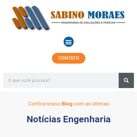
Ir
para
o
conteúdo
Menu
CONTATO
Sea
Search
Confira nosso
Blog
com as últimas
Notícias Engenharia