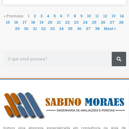
« Previous
1
2
3
4
5
6
7
8
9
10
11
12
13
14
15
16
17
18
19
20
21
22
23
24
25
26
27
28
29
30
31
32
33
34
35
36
37
38
Next »
Sea
Search
Somos uma empresa especializada em consultoria na área de