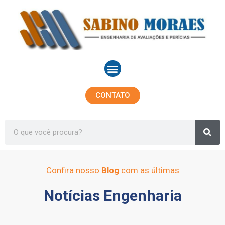
Ir
para
o
conteúdo
Menu
CONTATO
Sea
Search
Confira nosso
Blog
com as últimas
Notícias Engenharia