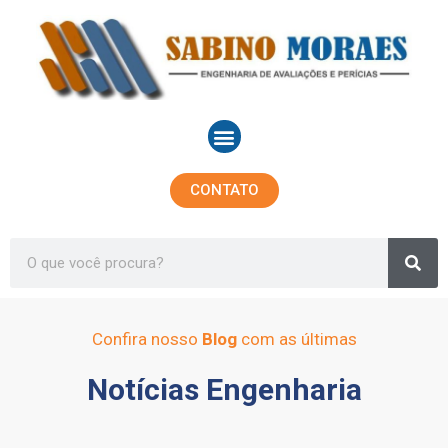
Ir
para
o
conteúdo
Menu
CONTATO
Sea
Search
Confira nosso
Blog
com as últimas
Notícias Engenharia