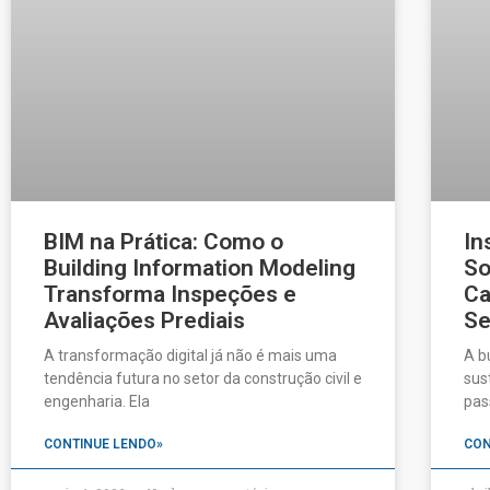
BIM na Prática: Como o
In
Building Information Modeling
So
Transforma Inspeções e
Ca
Avaliações Prediais
Se
A transformação digital já não é mais uma
A b
tendência futura no setor da construção civil e
sus
engenharia. Ela
pas
CONTINUE LENDO»
CON