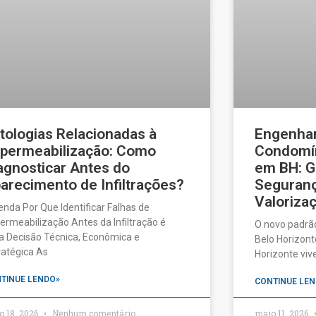
tologias Relacionadas à
Engenhar
permeabilização: Como
Condomín
agnosticar Antes do
em BH: G
arecimento de Infiltrações?
Seguranç
Valorizaç
enda Por Que Identificar Falhas de
ermeabilização Antes da Infiltração é
O novo padrã
 Decisão Técnica, Econômica e
Belo Horizonte
ratégica As
Horizonte vi
TINUE LENDO»
CONTINUE LEN
o 18, 2026
Nenhum comentário
maio 11, 2026