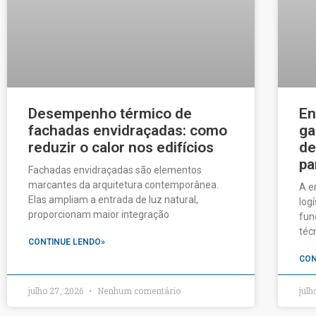
Desempenho térmico de
En
fachadas envidraçadas: como
ga
reduzir o calor nos edifícios
de
pa
Fachadas envidraçadas são elementos
marcantes da arquitetura contemporânea.
A e
Elas ampliam a entrada de luz natural,
log
proporcionam maior integração
fun
téc
CONTINUE LENDO»
CON
julho 27, 2026
Nenhum comentário
julh