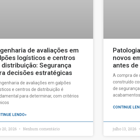
genharia de avaliações em
Patologi
lpões logísticos e centros
novos em 
 distribuição: Segurança
antes de
ra decisões estratégicas
A compra de
construído c
ngenharia de avaliações em galpões
de segurança:
ísticos e centros de distribuição é
acabamentos a
damental para determinar, com critérios
nicos
CONTINUE LEN
TINUE LENDO»
o 20, 2026
Nenhum comentário
julho 13, 2026