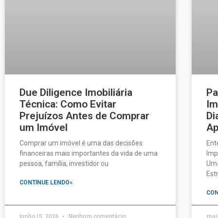
Due Diligence Imobiliária
Pa
Técnica: Como Evitar
Im
Prejuízos Antes de Comprar
Di
um Imóvel
Ap
Comprar um imóvel é uma das decisões
Ent
financeiras mais importantes da vida de uma
Imp
pessoa, família, investidor ou
Uma
Est
CONTINUE LENDO»
CON
junho 15, 2026
Nenhum comentário
mai