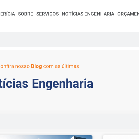
ERÍCIA
SOBRE
SERVIÇOS
NOTÍCIAS ENGENHARIA
ORÇAME
onfira nosso
Blog
com as últimas
ícias Engenharia
e
Page
Page
Page
Page
Page
Page
Page
Page
Page
Page
Page
Page
Page
Page
Page
Page
Pag