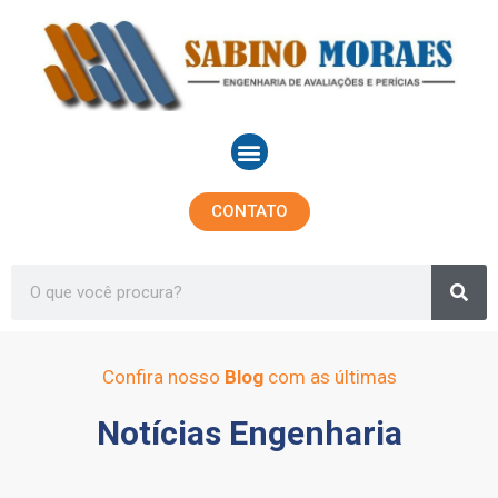
Ir
para
o
conteúdo
Menu
CONTATO
Sea
Search
Confira nosso
Blog
com as últimas
Notícias Engenharia