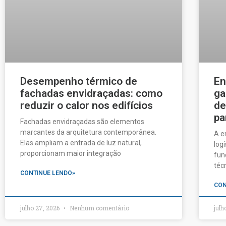
Desempenho térmico de
En
fachadas envidraçadas: como
ga
reduzir o calor nos edifícios
de
pa
Fachadas envidraçadas são elementos
marcantes da arquitetura contemporânea.
A e
Elas ampliam a entrada de luz natural,
log
proporcionam maior integração
fun
téc
CONTINUE LENDO»
CON
julho 27, 2026
Nenhum comentário
julh