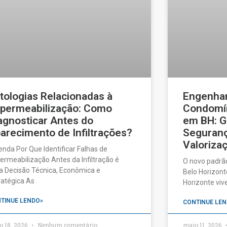
tologias Relacionadas à
Engenhar
permeabilização: Como
Condomín
agnosticar Antes do
em BH: G
arecimento de Infiltrações?
Seguranç
Valorizaç
enda Por Que Identificar Falhas de
ermeabilização Antes da Infiltração é
O novo padrã
 Decisão Técnica, Econômica e
Belo Horizonte
ratégica As
Horizonte vi
TINUE LENDO»
CONTINUE LEN
o 18, 2026
Nenhum comentário
maio 11, 2026