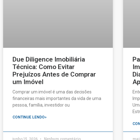
Due Diligence Imobiliária
Pa
Técnica: Como Evitar
Im
Prejuízos Antes de Comprar
Di
um Imóvel
Ap
Comprar um imóvel é uma das decisões
Ent
financeiras mais importantes da vida de uma
Imp
pessoa, família, investidor ou
Uma
Est
CONTINUE LENDO»
CON
junho 15, 2026
Nenhum comentário
mai