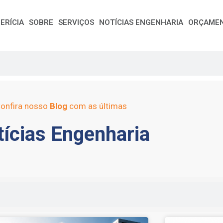
ERÍCIA
SOBRE
SERVIÇOS
NOTÍCIAS ENGENHARIA
ORÇAME
onfira nosso
Blog
com as últimas
ícias Engenharia
e
Page
Page
Page
Page
Page
Page
Page
Page
Page
Page
Page
Page
Page
Page
Page
Page
Pag