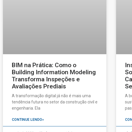
BIM na Prática: Como o
In
Building Information Modeling
So
Transforma Inspeções e
Ca
Avaliações Prediais
Se
A transformação digital já não é mais uma
A b
tendência futura no setor da construção civil e
sus
engenharia. Ela
pas
CONTINUE LENDO»
CON