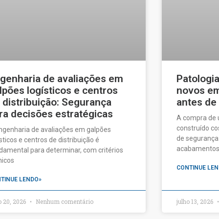
genharia de avaliações em
Patologi
lpões logísticos e centros
novos em 
 distribuição: Segurança
antes de
ra decisões estratégicas
A compra de
construído c
ngenharia de avaliações em galpões
de segurança:
ísticos e centros de distribuição é
acabamentos a
damental para determinar, com critérios
nicos
CONTINUE LEN
TINUE LENDO»
o 20, 2026
Nenhum comentário
julho 13, 2026