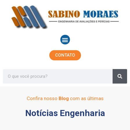
Ir
para
o
conteúdo
Menu
CONTATO
Sea
Search
Confira nosso
Blog
com as últimas
Notícias Engenharia