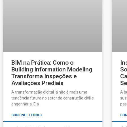
BIM na Prática: Como o
In
Building Information Modeling
So
Transforma Inspeções e
Ca
Avaliações Prediais
Se
A transformação digital já não é mais uma
A b
tendência futura no setor da construção civil e
sus
engenharia. Ela
pas
CONTINUE LENDO»
CON