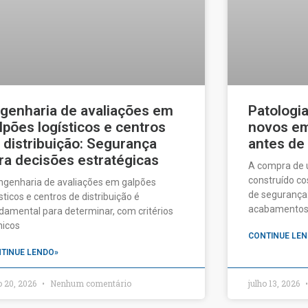
genharia de avaliações em
Patologi
lpões logísticos e centros
novos em 
 distribuição: Segurança
antes de
ra decisões estratégicas
A compra de
construído c
ngenharia de avaliações em galpões
de segurança:
ísticos e centros de distribuição é
acabamentos a
damental para determinar, com critérios
nicos
CONTINUE LEN
TINUE LENDO»
o 20, 2026
Nenhum comentário
julho 13, 2026