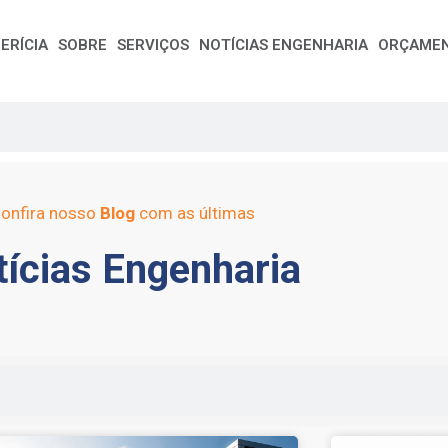
ERÍCIA
SOBRE
SERVIÇOS
NOTÍCIAS ENGENHARIA
ORÇAME
onfira nosso
Blog
com as últimas
ícias Engenharia
e
Page
Page
Page
Page
Page
Page
Page
Page
Page
Page
Page
Page
Page
Page
Page
Page
Pag