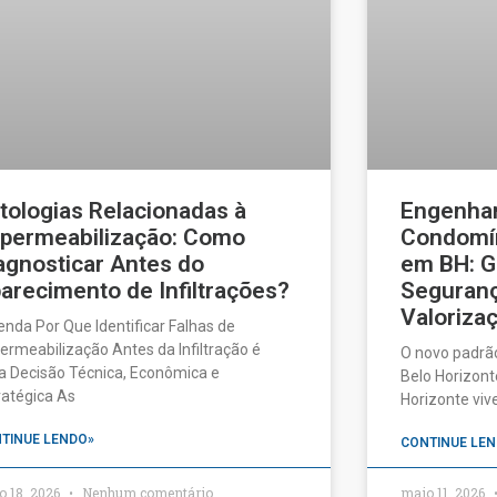
tologias Relacionadas à
Engenhar
permeabilização: Como
Condomín
agnosticar Antes do
em BH: G
arecimento de Infiltrações?
Seguranç
Valorizaç
enda Por Que Identificar Falhas de
ermeabilização Antes da Infiltração é
O novo padrã
 Decisão Técnica, Econômica e
Belo Horizonte
ratégica As
Horizonte vi
TINUE LENDO»
CONTINUE LEN
o 18, 2026
Nenhum comentário
maio 11, 2026