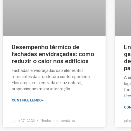
Desempenho térmico de
En
fachadas envidraçadas: como
ga
reduzir o calor nos edifícios
de
pa
Fachadas envidraçadas são elementos
marcantes da arquitetura contemporânea.
A e
Elas ampliam a entrada de luz natural,
log
proporcionam maior integração
fun
téc
CONTINUE LENDO»
CON
julho 27, 2026
Nenhum comentário
julh