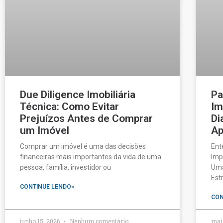
Due Diligence Imobiliária
Pa
Técnica: Como Evitar
Im
Prejuízos Antes de Comprar
Di
um Imóvel
Ap
Comprar um imóvel é uma das decisões
Ent
financeiras mais importantes da vida de uma
Imp
pessoa, família, investidor ou
Uma
Est
CONTINUE LENDO»
CON
junho 15, 2026
Nenhum comentário
mai